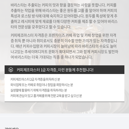
바리스타는 추출되는 커피의 맛과 향을 결정하는 사람을 뜻합니다. 커피를
추출하는 작업을 위해 바리스타는 좋은 원두를 고를 줄 알아야 하며 커피의
특성과 로스팅 방식에 대해 숙지하고 있어야합니다. 원두를 특성에 맞게 추
출하고 레시피에 맞게 재료를 더해 다양한 커피를 제조 할 수 있어야 바리스
타의 전문성을 갖추었다고 할 수 있습니다.
커피제조마스터 자격증은 프렌차이즈 카페 취업 및 카페 창업을 위한 자격
증 취득 뿐 아니라 취미로서도 충분히 이수할 만한
가치가 있는 자격증입니
다. 매년 커피수입량과 커피시장이 늘어남에 따라 바리스타의 수요도 늘어
나고있는 추세이며
디저트 문화가 확대되면서 그와 함께 커피시장도 발전하
여 바리스타는 더욱 기대되는 직종 중 하나가 되었습니다.
커피제조마스터 1급 자격증, 이런 분들께 추천합니다!
커피제조마스터 2급 자격증을 취득하신 분
외식업체 또는 카페로 취업이나 창업을 희망하시는 분
실생활에 활용하기 위해 자격증을 취득하려는 분
커피에 관심이 있고 홈카페를 위해 전문교육을 받고 싶으신 분