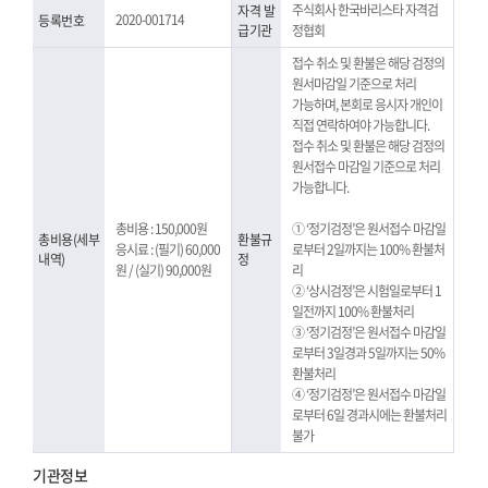
주식회사 한국바리스타 자격검
자격 발
2020-001714
등록번호
급기관
정협회
접수 취소 및 환불은 해당 검정의
원서마감일 기준으로 처리
가능하며, 본회로 응시자 개인이
직접 연락하여야 가능합니다.
접수 취소 및 환불은 해당 검정의
원서접수 마감일 기준으로 처리
가능합니다.
총비용 : 150,000원
① ‘정기검정’은 원서접수 마감일
총비용(세부
환불규
응시료 : (필기) 60,000
로부터 2일까지는 100% 환불처
내역)
정
원 / (실기) 90,000원
리
② ‘상시검정’은 시험일로부터 1
일전까지 100% 환불처리
③ ‘정기검정’은 원서접수 마감일
로부터 3일경과 5일까지는 50%
환불처리
④ ‘정기검정’은 원서접수 마감일
로부터 6일 경과시에는 환불처리
불가
기관정보