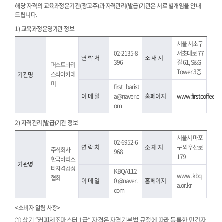
해당 자격의 교육과정운기관(광고주)과 자격관리(발급)기관은 서로 별개임을 안내
드립니다.
1) 교육과정운영기관 정보
서울 서초구
02-2135-8
서초대로 77
연 락 처
소 재 지
396
길 61, S&G
퍼스트바리
Tower 3층
스타아카데
기관명
미
first_barist
이 메 일
a@naver.c
홈페이지
www.firstcoffee.co
om
2) 자격관리(발급)기관 정보
서울시 마포
02-6952-6
연 락 처
소 재 지
구 와우산로
주식회사
968
179
한국바리스
기관명
타자격검정
KBQA112
www. kbq
협회
이 메 일
0 @naver.
홈페이지
a.or.kr
com
<소비자 알림 사항>
① 상기 “커피제조마스터 1급“ 자격은 자격기본법 규정에 따라 등록한 민간자