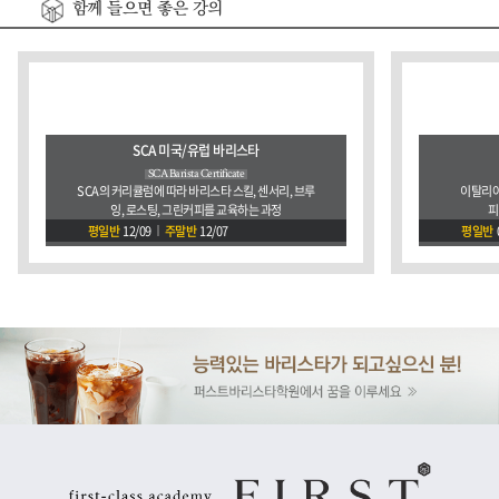
함께 들으면 좋은 강의
SCA 미국/유럽 바리스타
SCA Barista Certificate
SCA의 커리큘럼에 따라 바리스타 스킬, 센서리, 브루
이탈리아
잉, 로스팅, 그린커피를 교육하는 과정
피
평일반
12/09
주말반
12/07
평일반