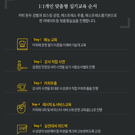
1:1개인 맞춤형
실기교육 순서
커피 원두 감별과 로스팅 공정,
에스프레소 추출, 에스프레소를
기본으로
한 라떼아트등 맞춤형
실습을 진행합니다.
메뉴 교육
Step 1
커피에 관한 필기
이론을 이해하기
쉽게 교육
강사 직접 시연
Step 2
검증된 전문강사의
시연을 실기 시험
순서별로 진행
커피추출
Step 3
강사의 시연을 토대로
수강생이 직접 커피
추출을 진행
레시피 & 서비스교육
Step 4
커피레시피 및 바리스타
서비스에 관한 교육을
1:1로 진행
실전대비 피드백
Step 5
수강생의 보완해야
할 부분을 체크하고
보완하도록 교정