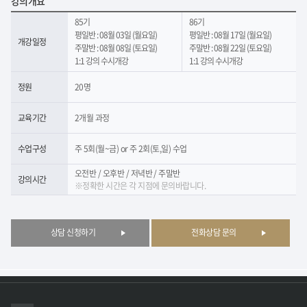
강의개요
85기
86기
평일반 : 08월 03일 (월요일)
평일반 : 08월 17일 (월요일)
개강일정
주말반 : 08월 08일 (토요일)
주말반 : 08월 22일 (토요일)
1:1 강의 수시개강
1:1 강의 수시개강
정원
20명
교육기간
2개월 과정
수업구성
주 5회(월~금) or 주 2회(토,일) 수업
오전반 / 오후반 / 저녁반 / 주말반
강의시간
※정확한 시간은 각 지점에 문의바랍니다.
상담 신청하기
전화상담 문의