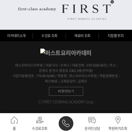
아카데미소개
수강료 조회
재료비 조회
지점별 위치
퍼스트바리스타학원 / 대표이사 : 조하나 / 대표전화 : 070-5038-0972 / 주소 :
강원도 춘천시 경춘로 2362, 9층(온의동)
사업자등록번호 : 774-90-01440 / 학원명 : 퍼스트바리스타학원 / 학원등록번호 :
제1799호 / 교육담당자 : 김화인
PC화면보기
ⓒ FIRST COOKING ACADEMY Corp.
홈
수강료조회
온라인상담
학원위치조회