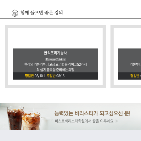
함께 들으면 좋은 강의
한식조리기능사
Korean Cuisine
한식의 기본기부터 고급 요리법을 익히고 52가지
기본부터
의 실기 품목을 준비하는 과정
평일반
08/10
주말반
08/15
평일반