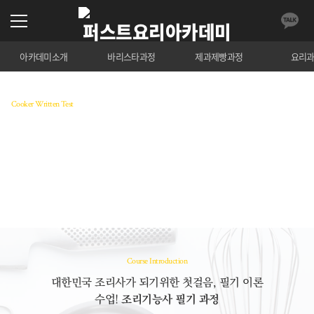
아카데미소개
바리스타과정
제과제빵과정
요리
Cooker Written Test
조리기능사 필기
조리기능사 조리이론을 파악하고 기출 문제를 중점적
으로 교육하는 과정
수강료 조회
Course Introduction
대한민국 조리사가 되기위한 첫걸음, 필기 이론
수업!
조리기능사 필기 과정