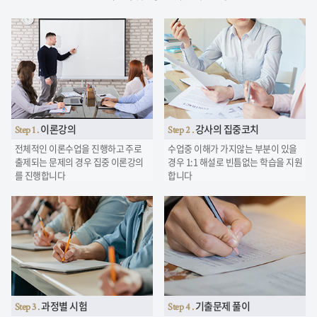
이론강의
강사의 집중코치
Step 1 .
Step 2 .
전체적인 이론수업을 진행하고 주로
수업중 이해가 가지않는 부분이 있을
출제되는 문제의 경우 집중 이론강의
경우
1:1 해설로 빈틈없는 학습을 지원
를 진행합니다
합니다
과정별 시험
기출문제 풀이
Step 3 .
Step 4 .