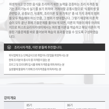
위생적이고 안전한 음식을 조리하기 위한 능력을 검증하는 조리 자격증 필
기는 조리기능사 실기를 보기 위하여
거쳐야할 공통시험으로 ‘식품위생 및
관련법규, 공중보건, 식품학, 조리이론 및 원가계산’ 총 네 가지 과목의 범위
를 모두
학습해야 하는 만큼, 그 범위가 방대합니다. 그렇기 때문에 이론 학
습이 모두 끝난 후에 기출문제를 풀어보게 되면,
이론의 적용이 매우 어려워
지므로 퍼스트요리아카데미에서는 파트별 이론을 학습하고 해당 이론이 적
용된 기출문제를
바로 풀어보며 복습의 효과를 얻을 수 있도록 구성하였습
니다.
조리사자격증, 이런 분들께 추천합니다.
외식업체 또는 단체급식으로 취업이나 창업을 희망하시는 분
현재 조리분야 종사자 중 자격증이 없는 분
조리고 및 조리대학 입시를 위해 자격증을 취득하려는 분
실생활에 활용하기 위해 조리자격증을 취득하려는 분
강의개요
85기
86기