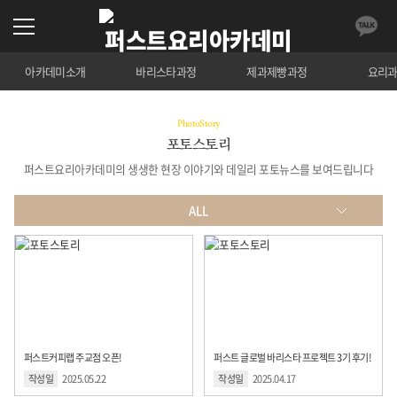
아카데미소개
바리스타과정
제과제빵과정
요리
PhotoStory
포토스토리
퍼스트요리아카데미의 생생한 현장 이야기와 데일리 포토뉴스를 보여드립니다
ALL
ALL
조리학과
제과제빵
바리스타
퍼스트커피랩 주교점 오픈!
퍼스트 글로벌 바리스타 프로젝트 3기 후기!
창업반
작성일
2025.05.22
작성일
2025.04.17
퍼스트 데일리