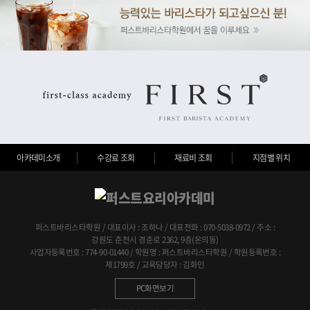
아카데미소개
수강료 조회
재료비 조회
지점별 위치
퍼스트바리스타학원 / 대표이사 : 조하나 / 대표전화 : 070-5038-0972 / 주소 :
강원도 춘천시 경춘로 2362, 9층(온의동)
사업자등록번호 : 774-90-01440 / 학원명 : 퍼스트바리스타학원 / 학원등록번호 :
제1799호 / 교육담당자 : 김화인
PC화면보기