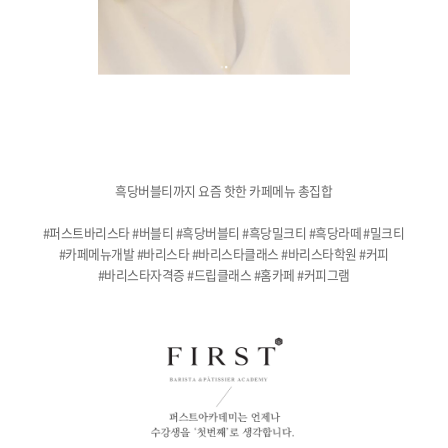
흑당버블티까지 요즘 핫한 카페메뉴 총집합
#퍼스트바리스타 #버블티 #흑당버블티 #흑당밀크티 #흑당라떼 #밀크티
#카페메뉴개발 #바리스타 #바리스타클래스 #바리스타학원 #커피
#바리스타자격증 #드립클래스 #홈카페 #커피그램