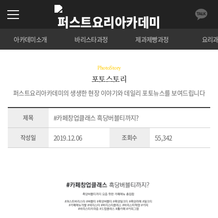
아카데미소개
바리스타과정
제과제빵과정
요리
PhotoStory
포토스토리
퍼스트요리아카데미의 생생한 현장 이야기와 데일리 포토뉴스를 보여드립니다
#카페창업클래스 흑당버블티까지?
제목
2019.12.06
55,342
작성일
조회수