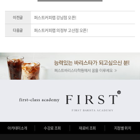
퍼스트커피랩 강남점 오픈!
이전글
퍼스트커피랩 의정부 고산점 오픈!
다음글
아카데미소개
수강료 조회
재료비 조회
지점별 위치