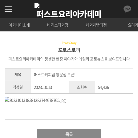
아카데미소개
바리스타과정
제과제빵과정
요리
PhotoStory
포토스토리
퍼스트요리아카데미의 생생한 현장 이야기와 데일리 포토뉴스를 보여드립니다
퍼스트커피랩 쌍문점 오픈!
제목
2023.10.13
54,436
작성일
조회수
목록