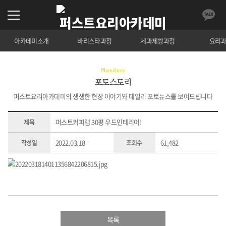
아카데미소개
바리스타과정
제과제빵과정
요리
PhotoStory
포토스토리
퍼스트요리아카데미의 생생한 현장 이야기와 데일리 포토뉴스를 보여드립니다
퍼스트커피랩 30평 우드인테리어!
제목
2022.03.18
61,482
작성일
조회수
목록