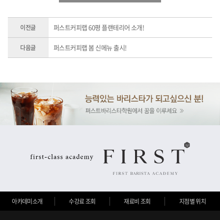
퍼스트커피랩 60평 플랜테리어 소개!
이전글
퍼스트커피랩 봄 신메뉴 출시!
다음글
아카데미소개
수강료 조회
재료비 조회
지점별 위치