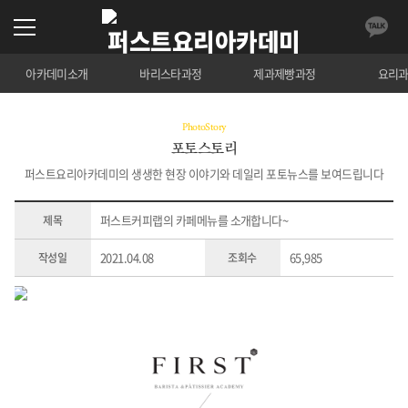
아카데미소개
바리스타과정
제과제빵과정
요리
PhotoStory
포토스토리
퍼스트요리아카데미의 생생한 현장 이야기와 데일리 포토뉴스를 보여드립니다
퍼스트커피랩의 카페메뉴를 소개합니다~
제목
2021.04.08
65,985
작성일
조회수