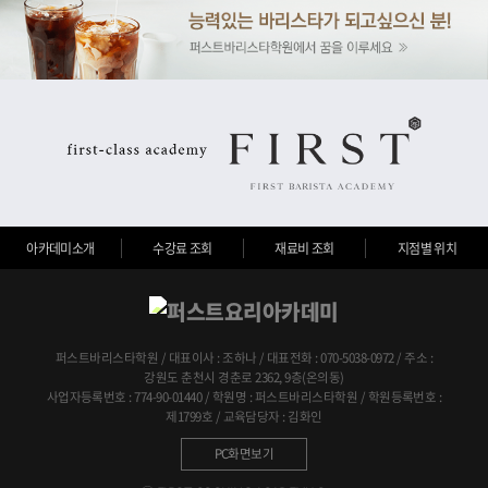
아카데미소개
수강료 조회
재료비 조회
지점별 위치
퍼스트바리스타학원 / 대표이사 : 조하나 / 대표전화 : 070-5038-0972 / 주소 :
강원도 춘천시 경춘로 2362, 9층(온의동)
사업자등록번호 : 774-90-01440 / 학원명 : 퍼스트바리스타학원 / 학원등록번호 :
제1799호 / 교육담당자 : 김화인
PC화면보기