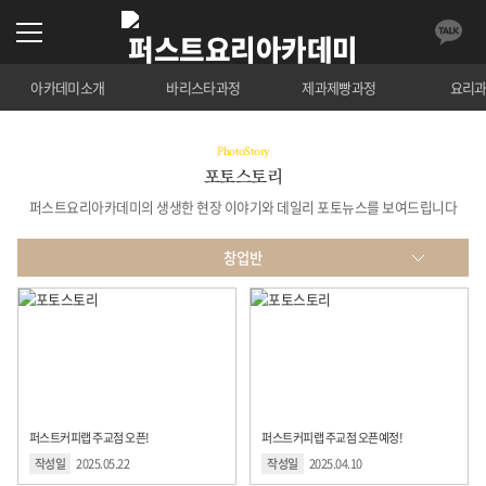
아카데미소개
바리스타과정
제과제빵과정
요리
PhotoStory
포토스토리
퍼스트요리아카데미의 생생한 현장 이야기와 데일리 포토뉴스를 보여드립니다
창업반
ALL
조리학과
제과제빵
바리스타
퍼스트커피랩 주교점 오픈!
퍼스트커피랩 주교점 오픈예정!
창업반
작성일
2025.05.22
작성일
2025.04.10
퍼스트 데일리